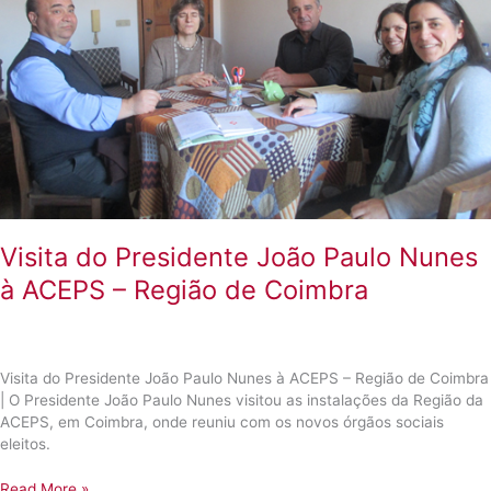
Visita do Presidente João Paulo Nunes
à ACEPS – Região de Coimbra
Visita do Presidente João Paulo Nunes à ACEPS – Região de Coimbra
| O Presidente João Paulo Nunes visitou as instalações da Região da
ACEPS, em Coimbra, onde reuniu com os novos órgãos sociais
eleitos.
Visita
Read More »