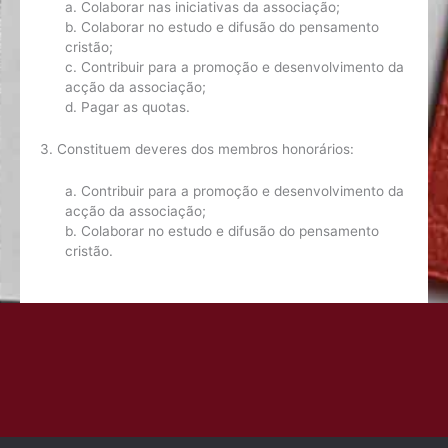
a. Colaborar nas iniciativas da associação;
b. Colaborar no estudo e difusão do pensamento
cristão;
c. Contribuir para a promoção e desenvolvimento da
acção da associação;
d. Pagar as quotas.
3. Constituem deveres dos membros honorários:
a. Contribuir para a promoção e desenvolvimento da
acção da associação;
b. Colaborar no estudo e difusão do pensamento
cristão.