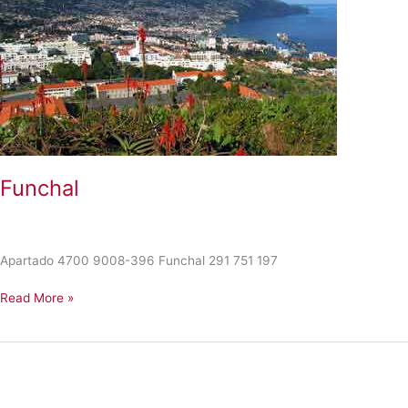
Funchal
Apartado 4700 9008-396 Funchal 291 751 197
Funchal
Read More »