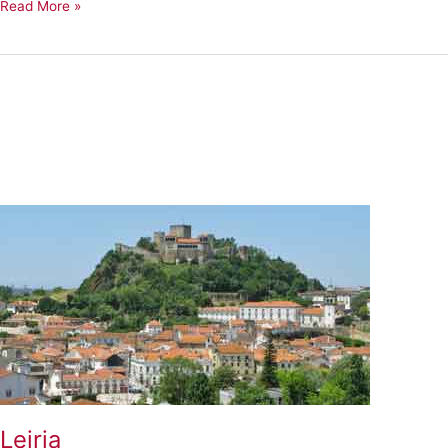
Lisboa
Read More »
Leiria