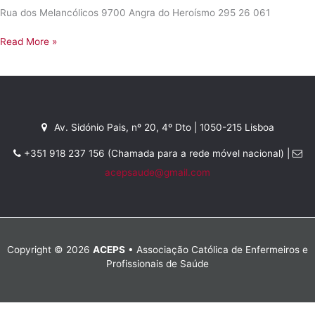
Rua dos Melancólicos 9700 Angra do Heroísmo 295 26 061
Angra
Read More »
do
Heroísmo
Av. Sidónio Pais, nº 20, 4º Dto | 1050-215 Lisboa
+351 918 237 156 (Chamada para a rede móvel nacional) |
acepsaude@gmail.com
Copyright © 2026
ACEPS
• Associação Católica de Enfermeiros e
Profissionais de Saúde