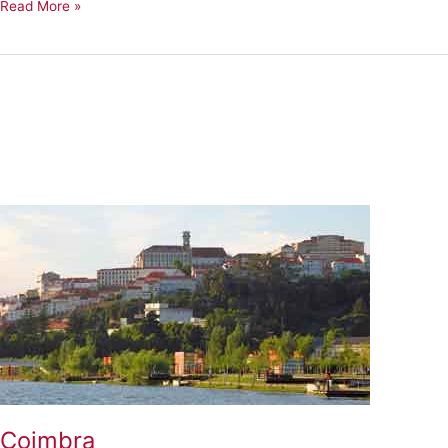
Évora
Read More »
Coimbra