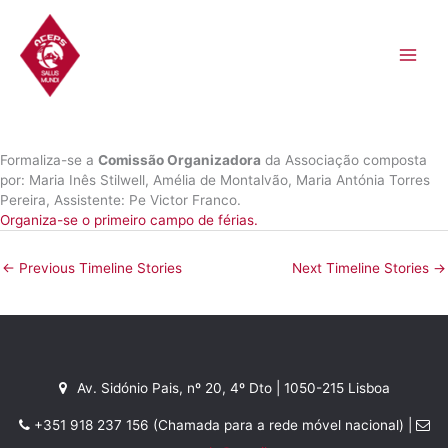
Skip
to
content
Formaliza-se a
Comissão Organizadora
da Associação composta
por: Maria Inês Stilwell, Amélia de Montalvão, Maria Antónia Torres
Pereira, Assistente: Pe Victor Franco.
Organiza-se o primeiro campo de férias.
←
Previous Timeline Stories
Next Timeline Stories
→
Av. Sidónio Pais, nº 20, 4º Dto | 1050-215 Lisboa
+351 918 237 156 (Chamada para a rede móvel nacional) |