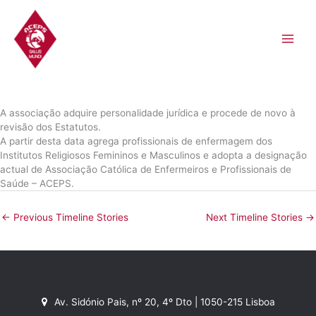
Skip
to
content
A associação adquire personalidade jurídica e procede de novo à
revisão dos Estatutos.
A partir desta data agrega profissionais de enfermagem dos
Institutos Religiosos Femininos e Masculinos e adopta a designação
actual de Associação Católica de Enfermeiros e Profissionais de
Saúde – ACEPS.
←
Previous Timeline Stories
Next Timeline Stories
→
Av. Sidónio Pais, nº 20, 4º Dto | 1050-215 Lisboa