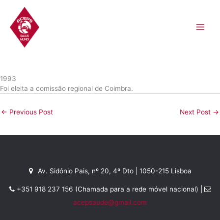
Skip
to
content
1993
Foi eleita a comissão regional de Coimbra.
←
Previous Post
Next Post
→
Av. Sidónio Pais, nº 20, 4º Dto | 1050-215 Lisboa
+351 918 237 156 (Chamada para a rede móvel nacional) |
acepsaude@gmail.com